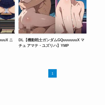
uuX ニ
DL【機動戦士ガンダムGQuuuuuuX マ
チュ アマテ・ユズリハ】YMP
1