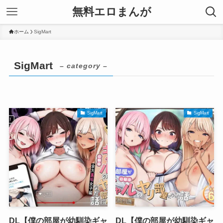
無料エロまんが
ホーム
SigMart
SigMart
– category –
SigMart
SigMart
DL【僕の部屋が幼馴染ギャ
DL【僕の部屋が幼馴染ギャ