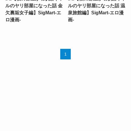
ルのヤリ部屋になった話 金
ルのヤリ部屋になった話 温
欠裏垢女子編】SigMart-エ
泉旅館編】SigMart-エロ漫
ロ漫画-
画-
1