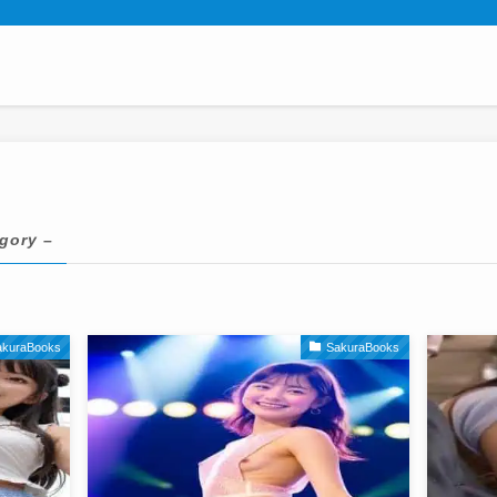
gory –
akuraBooks
SakuraBooks