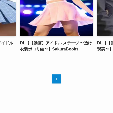
アイドル
DL【【動画】アイドル ステージ 〜透け
DL【【
衣装ポロリ編〜】SakuraBooks
現実〜】S
1