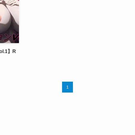
l.1】R
1