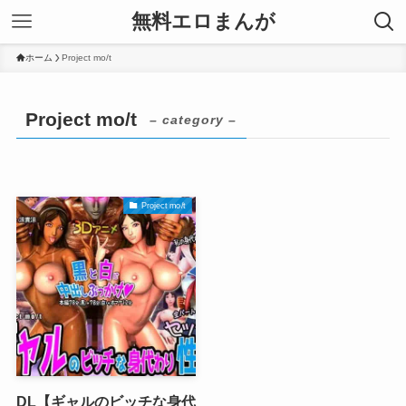
無料エロまんが
ホーム
Project mo/t
Project mo/t
– category –
Project mo/t
DL【ギャルのビッチな身代