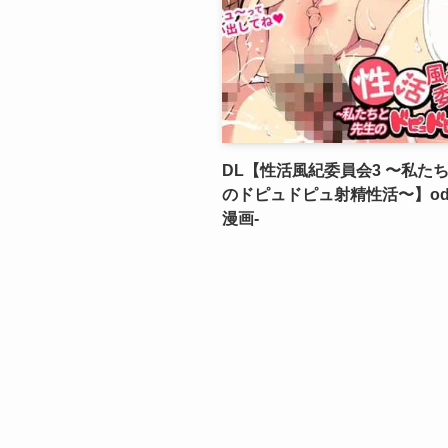
DL【性活風紀委員会3 〜私た
のドピュドピュ射精性活〜】odi
漫画-