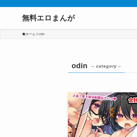
無料エロまんが
ホーム
odin
odin
– category –