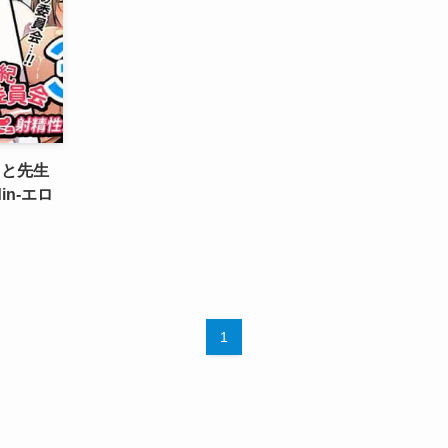
ちと先生
n-エロ
1