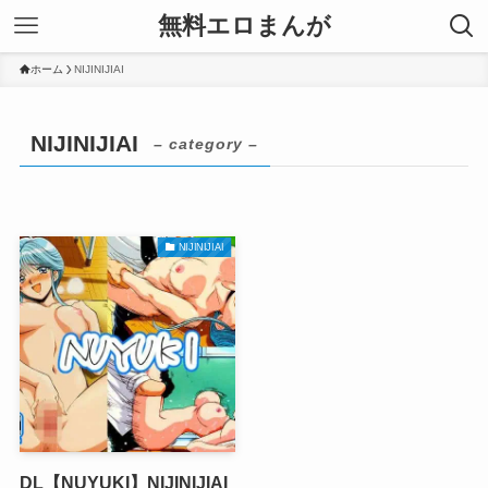
無料エロまんが
ホーム
NIJINIJIAI
NIJINIJIAI
– category –
NIJINIJIAI
DL【NUYUKI】NIJINIJIAI