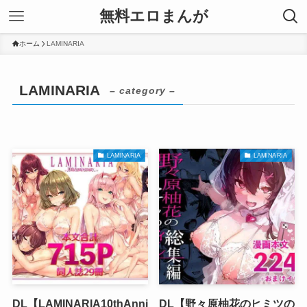
無料エロまんが
ホーム
LAMINARIA
LAMINARIA
– category –
LAMINARIA
LAMINARIA
DL【LAMINARIA10thAnni
DL【野々原柚花のヒミツの