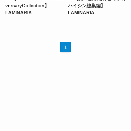
versaryCollection】
ハイシン総集編】
LAMINARIA
LAMINARIA
1