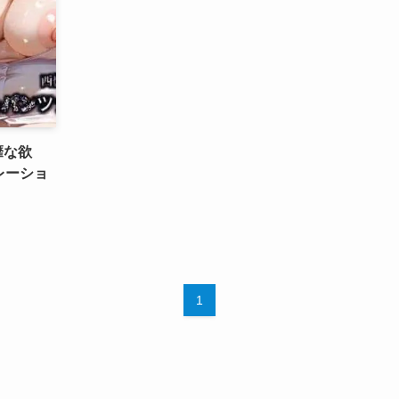
靡な欲
レーショ
1