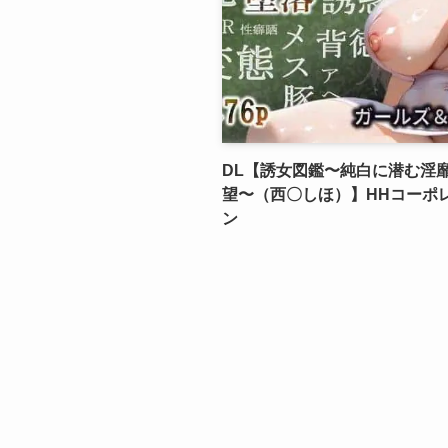
DL【誘女図鑑〜純白に潜む淫
望〜（西〇しほ）】HHコーポ
ン