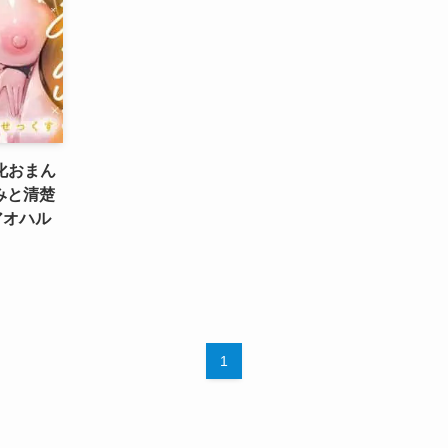
化おまん
みと清楚
アオハル
1