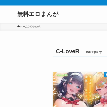
無料エロまんが
ホーム
C-LoveR
C-LoveR
– category –