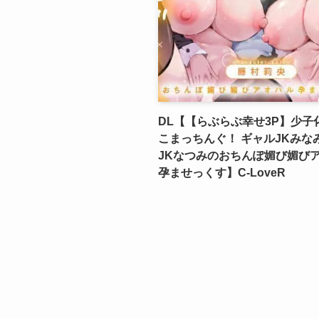
DL【【らぶらぶ幸せ3P】少子
こまっちんぐ！ ギャルJKみな
JKなつみのおちんぽ媚び媚び
孕ませっくす】C-LoveR