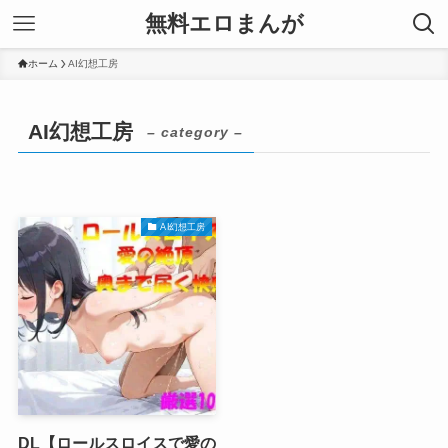
無料エロまんが
ホーム
AI幻想工房
AI幻想工房
– category –
AI幻想工房
DL【ロールスロイスで愛の