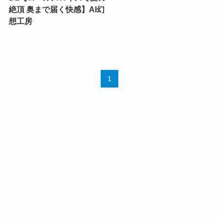
絶頂 奥まで届く快感】AI幻
想工房
1