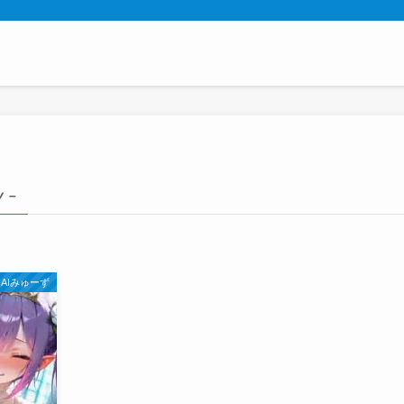
y –
AIみゅーず