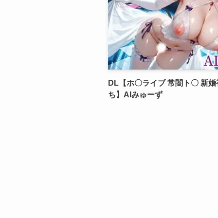
DL【ホ〇ライブ 常闇ト〇 新
ち】AIみゅーず