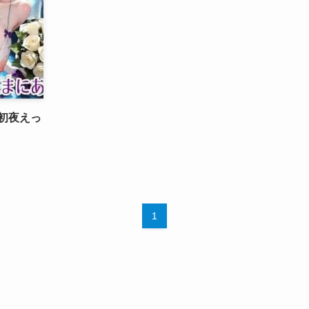
婚初夜えっ
1