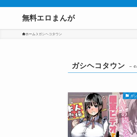
無料エロまんが
ホーム
ガシヘコタウン
ガシヘコタウン
– c
ガ