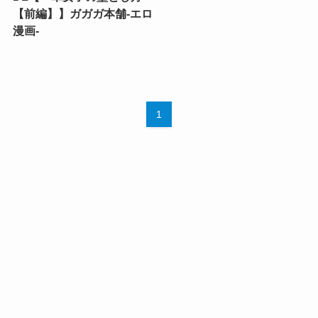
【前編】】ガガガ本舗-エロ
漫画-
1