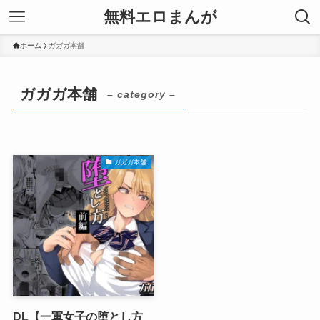
無料エロまんが
ホーム
ガガガ本舗
ガガガ本舗
– category –
ガガガ本舗
DL【一軍女子の堕とし方