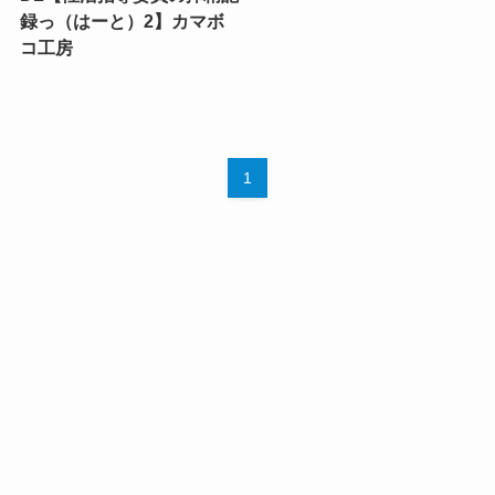
録っ（はーと）2】カマボ
コ工房
1