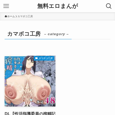
無料エロまんが
ホーム
カマボコ工房
カマボコ工房
– category –
カマボコ工房
DL【性活指導委員の搾精記