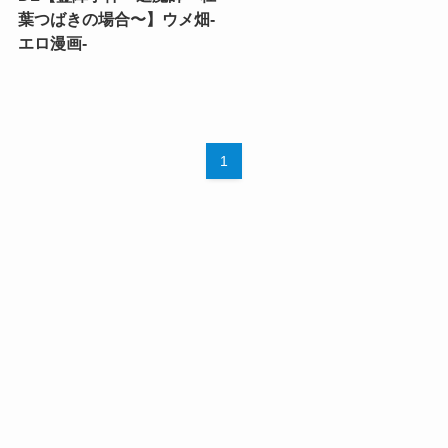
葉つばきの場合〜】ウメ畑-
エロ漫画-
1