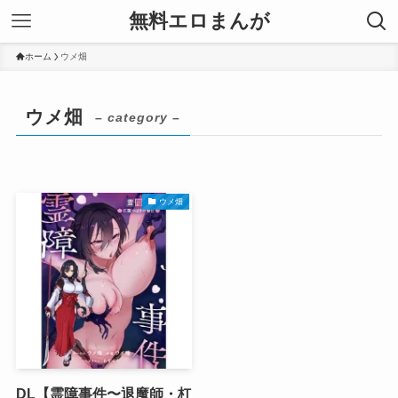
無料エロまんが
ホーム
ウメ畑
ウメ畑
– category –
ウメ畑
DL【霊障事件〜退魔師・杠