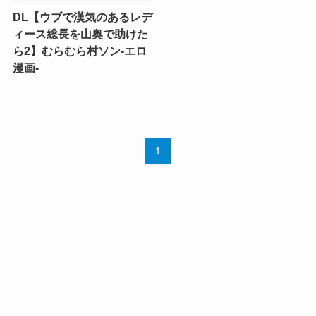
DL【ウブで漢気のあるレデ
ィース総長を山奥で助けた
ら2】むらむら村ソン-エロ
漫画-
1