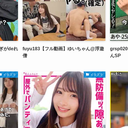
ぎがdeれ
fuyu183【フル動画】ゆいちゃん@浮遊
grsp
僧
んSP
イタズラ
イタズラ