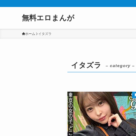
無料エロまんが
ホーム
イタズラ
イタズラ
– category –