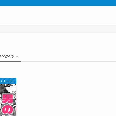
ategory –
でんオーガン