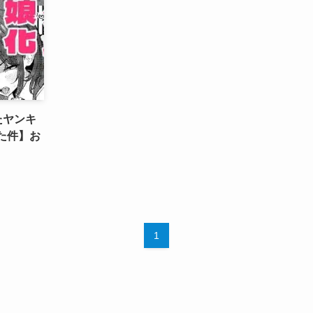
たヤンキ
た件】お
1