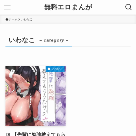
無料エロまんが
ホーム
いわなこ
いわなこ
– category –
いわなこ
DL【先輩に勉強教えてもら