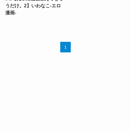
うだけ。2】いわなこ-エロ
漫画-
1